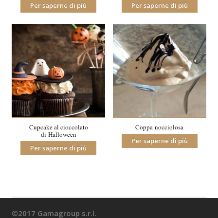
Per saperne di più
Per saperne di più
Cupcake al cioccolato
Coppa nocciolosa
di Halloween
Per saperne di più
Per saperne di più
©2017 Gamagroup s.r.l.